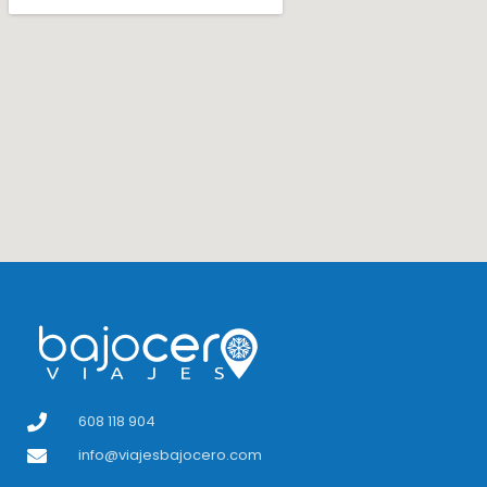
608 118 904
info@viajesbajocero.com