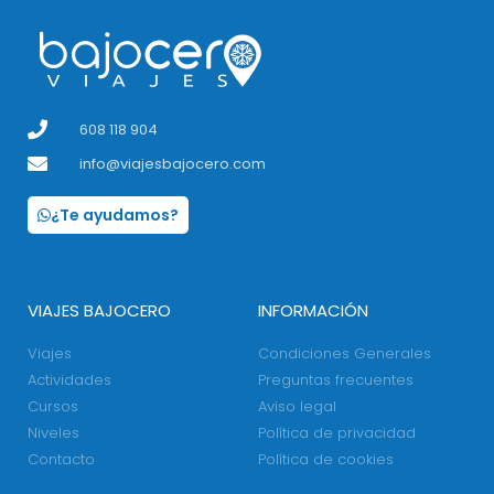
608 118 904
info@viajesbajocero.com
¿Te ayudamos?
VIAJES BAJOCERO
INFORMACIÓN
Viajes
Condiciones Generales
Actividades
Preguntas frecuentes
Cursos
Aviso legal
Niveles
Política de privacidad
Contacto
Política de cookies