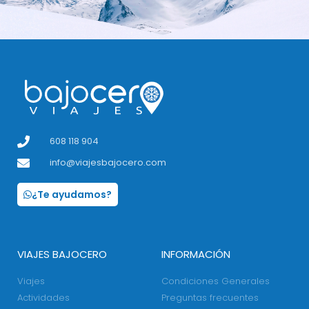
608 118 904
info@viajesbajocero.com
¿Te ayudamos?
VIAJES BAJOCERO
INFORMACIÓN
Viajes
Condiciones Generales
Actividades
Preguntas frecuentes